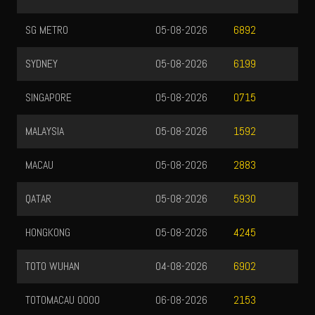
SG METRO
05-08-2026
6892
SYDNEY
05-08-2026
6199
SINGAPORE
05-08-2026
0715
MALAYSIA
05-08-2026
1592
MACAU
05-08-2026
2883
QATAR
05-08-2026
5930
HONGKONG
05-08-2026
4245
TOTO WUHAN
04-08-2026
6902
TOTOMACAU 0000
06-08-2026
2153