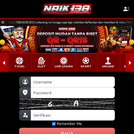
8 situs TERGACOR 2025 sekarang ini tunggu apa lagi silahkan daftarkan dan mainkan di situs TERGACOR
TOGEL
SLOT
LIVE CASINO
SPORT
ARCADE
SABU
Remember Me
Masuk