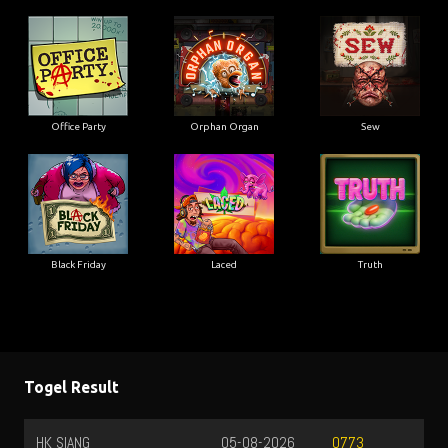
Office Party
Orphan Organ
Sew
Black Friday
Laced
Truth
Togel Result
HK SIANG
05-08-2026
0773