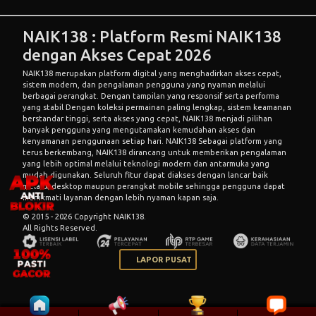
NAIK138 : Platform Resmi NAIK138
dengan Akses Cepat 2026
NAIK138
merupakan platform digital yang menghadirkan akses cepat,
sistem modern, dan pengalaman pengguna yang nyaman melalui
berbagai perangkat. Dengan tampilan yang responsif serta performa
yang stabil Dengan koleksi permainan paling lengkap, sistem keamanan
berstandar tinggi, serta akses yang cepat,
NAIK138
menjadi pilihan
banyak pengguna yang mengutamakan kemudahan akses dan
kenyamanan penggunaan setiap hari.
NAIK138
Sebagai platform yang
terus berkembang,
NAIK138
dirancang untuk memberikan pengalaman
yang lebih optimal melalui teknologi modern dan antarmuka yang
mudah digunakan. Seluruh fitur dapat diakses dengan lancar baik
melalui desktop maupun perangkat mobile sehingga pengguna dapat
menikmati layanan dengan lebih nyaman kapan saja.
© 2015 - 2026 Copyright NAIK138.
All Rights Reserved.
LAPOR PUSAT