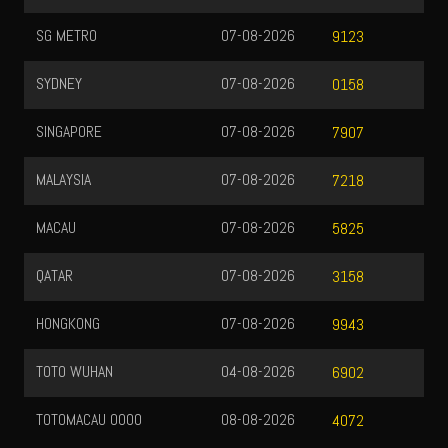
SG METRO
07-08-2026
9123
SYDNEY
07-08-2026
0158
SINGAPORE
07-08-2026
7907
MALAYSIA
07-08-2026
7218
MACAU
07-08-2026
5825
QATAR
07-08-2026
3158
HONGKONG
07-08-2026
9943
TOTO WUHAN
04-08-2026
6902
TOTOMACAU 0000
08-08-2026
4072