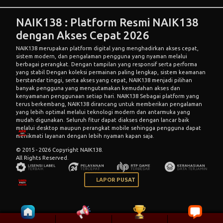
NAIK138 : Platform Resmi NAIK138
dengan Akses Cepat 2026
NAIK138
merupakan platform digital yang menghadirkan akses cepat,
sistem modern, dan pengalaman pengguna yang nyaman melalui
berbagai perangkat. Dengan tampilan yang responsif serta performa
yang stabil Dengan koleksi permainan paling lengkap, sistem keamanan
berstandar tinggi, serta akses yang cepat,
NAIK138
menjadi pilihan
banyak pengguna yang mengutamakan kemudahan akses dan
kenyamanan penggunaan setiap hari.
NAIK138
Sebagai platform yang
terus berkembang,
NAIK138
dirancang untuk memberikan pengalaman
yang lebih optimal melalui teknologi modern dan antarmuka yang
mudah digunakan. Seluruh fitur dapat diakses dengan lancar baik
melalui desktop maupun perangkat mobile sehingga pengguna dapat
menikmati layanan dengan lebih nyaman kapan saja.
© 2015 - 2026 Copyright NAIK138.
All Rights Reserved.
LAPOR PUSAT