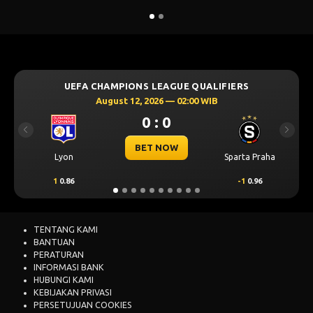
UEFA CHAMPIONS LEAGUE QUALIFIERS
August 12, 2026 — 02:00 WIB
0 : 0
Previous
Next
BET NOW
Lyon
Sparta Praha
1
0.86
-1
0.96
TENTANG KAMI
BANTUAN
PERATURAN
INFORMASI BANK
HUBUNGI KAMI
KEBIJAKAN PRIVASI
PERSETUJUAN COOKIES