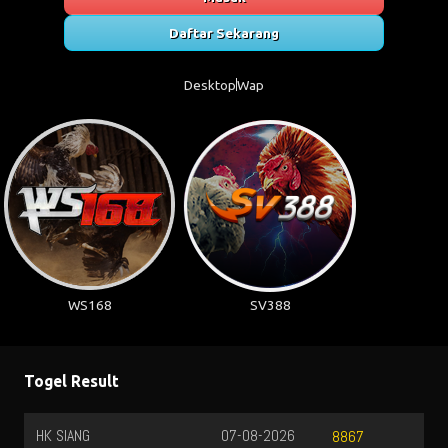
Daftar Sekarang
Desktop
Wap
WS168
SV388
Togel Result
HK SIANG
07-08-2026
8867