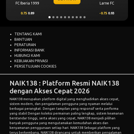
FC Iberia 1999
Larne FC
0.75
0.89
-0.75
0.93
TENTANG KAMI
BANTUAN
PERATURAN
INFORMASI BANK
HUBUNGI KAMI
KEBIJAKAN PRIVASI
PERSETUJUAN COOKIES
NAIK138 : Platform Resmi NAIK138
dengan Akses Cepat 2026
NAIK138
merupakan platform digital yang menghadirkan akses cepat,
sistem modern, dan pengalaman pengguna yang nyaman melalui
berbagai perangkat. Dengan tampilan yang responsif serta performa
yang stabil Dengan koleksi permainan paling lengkap, sistem keamanan
berstandar tinggi, serta akses yang cepat,
NAIK138
menjadi pilihan
banyak pengguna yang mengutamakan kemudahan akses dan
kenyamanan penggunaan setiap hari.
NAIK138
Sebagai platform yang
terus berkembang,
NAIK138
dirancang untuk memberikan pengalaman